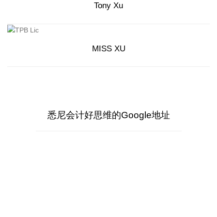
Tony Xu
誉，被大家称为“Linda姐”。
Tony Xu先生毕业于澳洲天主教大学ACU信息会计专业，服务于
IT会计以及多种行业多年，是一位商业经验丰富的多面人才。对
澳洲公司结构、章程、公司结构改动等有深刻的理解。Tony易于
沟通，并且能够对客户给出多方面的商业经营和品牌网络推广的
MISS XU
实战建议。
Miss XU毕业于悉尼科技大学并且取得了RMIT金融硕士专业资
格，工作认真细致高效，具有很好的客户以及和政府部门的沟通
能力。
悉尼会计好思维的Google地址