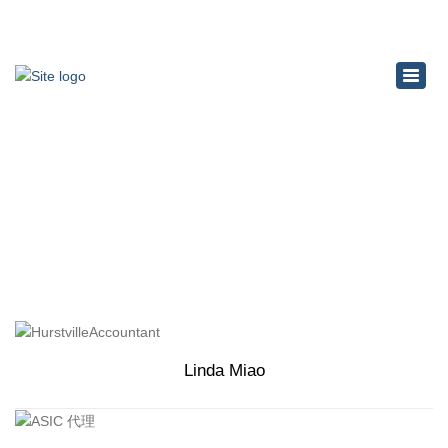
×
Toggl
navig
关于我们
Home
关于我们
Linda Miao
Ms Linda Miao是一位出色的澳洲注册会计CPA，毕业于澳洲悉
尼大学金融会计专业，服务澳洲税务会计很多年，是一位经验丰
富的小生意税务专家。Linda不仅专业精通澳洲税务、服务质量
优异，并且耐心细致，态度和蔼，不厌其烦，得到客户的一致赞