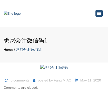
×
Toggl
navig
悉尼会计微信码1
Home
悉尼会计微信码1
0 comments
posted by
Fang MIAO
May 11, 2020
Comments are closed.