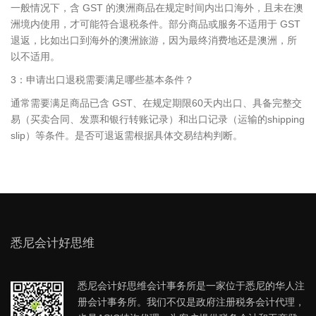
一般情况下，含 GST 的澳洲商品在规定时间内出口海外，且未在澳
洲境内使用，才可能符合退税条件。部分商品或服务不适用于 GST
退返，比如出口到海外的澳洲旅游，因为最终消费地还是澳洲，所
以不适用。
3：申请出口退税需要满足哪些基本条件？
通常需要满足商品已含 GST、在规定期限60天内出口、具备完整交
易（买卖合同、发票和银行转账记录）和出口记录（运输的shipping
slip）等条件。是否可退返需根据具体交易结构判断。
悉尼会计好思维
悉尼会计好思维会计事务所是一家位于悉尼的华人注
册会计事务所。我们不仅是政府注册税务会计代理，