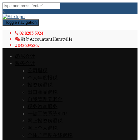
×
Toggle navigation
02 8283 3924
微信AccountantHurstville
0426095267
悉尼会计
税务会计
公司退税
个人年度报税
投资房退税
出口商品退税
自我管理养老金
税务咨询服务
一键工资系统STP
网上投资房退税
网上个人退税
个体户年度在线退税