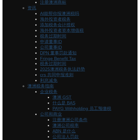
注册澳洲商标
资讯
AI能帮你报澳洲税吗
海外投资者税务
添加税务会计授权
海外投资者资本增值税
税务过期时间
申请董事ID
公司董事ID
DPN 董事罚款通知
Fringe Benefit Tax
税务过期时间
2025澳洲税务执法趋势
crs 共同申报准则
利息减免
澳洲税务指南
企业税务
澳洲 GST
什么是 BAS
PAYG Withholding 员工预缴税
公司和商业
注册澳洲公司条件
澳洲公司税率
ABN 是什么
公司法人罚款