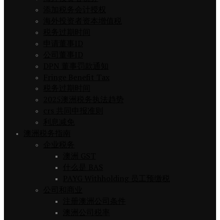
添加税务会计授权
海外投资者资本增值税
税务过期时间
申请董事ID
公司董事ID
DPN 董事罚款通知
Fringe Benefit Tax
税务过期时间
2025澳洲税务执法趋势
crs 共同申报准则
利息减免
澳洲税务指南
企业税务
澳洲 GST
什么是 BAS
PAYG Withholding 员工预缴税
公司和商业
注册澳洲公司条件
澳洲公司税率