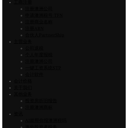
工商注册
注册澳洲公司
申请澳洲税号 TFN
注册商业名称
注册ABN
合伙人PartnerShip
主营业务
公司退税
个人年度报税
注册澳洲公司
一键工资系统STP
会计软件
会计价格
关于我们
其他业务
投资房折旧报告
注册澳洲商标
资讯
AI能帮你报澳洲税吗
海外投资者税务