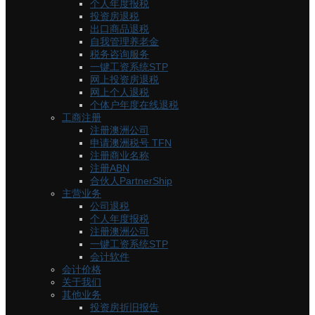
个人年度报税
投资房退税
出口商品退税
自我管理养老金
税务咨询服务
一键工资系统STP
网上投资房退税
网上个人退税
个体户年度在线退税
工商注册
注册澳洲公司
申请澳洲税号 TFN
注册商业名称
注册ABN
合伙人PartnerShip
主营业务
公司退税
个人年度报税
注册澳洲公司
一键工资系统STP
会计软件
会计价格
关于我们
其他业务
投资房折旧报告