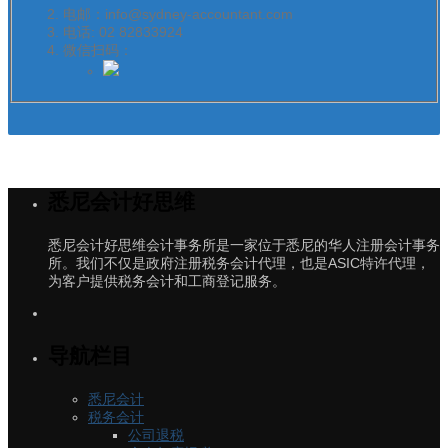
电邮：info@sydney-accountant.com
电话: 02 82833924
微信扫码：
悉尼会计好思维
悉尼会计好思维会计事务所是一家位于悉尼的华人注册会计事务
所。我们不仅是政府注册税务会计代理，也是ASIC特许代理，
为客户提供税务会计和工商登记服务。
导航栏目
悉尼会计
税务会计
公司退税