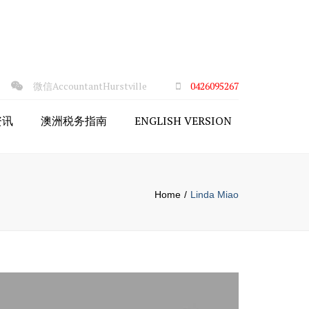
×
微信AccountantHurstville
0426095267
资讯
澳洲税务指南
ENGLISH VERSION
澳洲税吗
企业税务
务
公司和商业
Home
Linda Miao
授权
房产税务
本增值税
澳洲个人税务责任