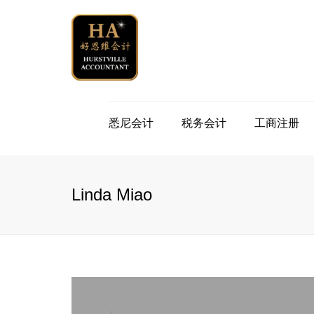
悉尼会计
税务会计
工商注册
公司退税
注册澳洲公司
公司
个人年度报税
申请澳洲税号 TFN
个人
Linda Miao
投资房退税
注册商业名称
注册
出口商品退税
注册ABN
一键
自我管理养老金
合伙人PartnerShip
会计
税务咨询服务
一键工资系统STP