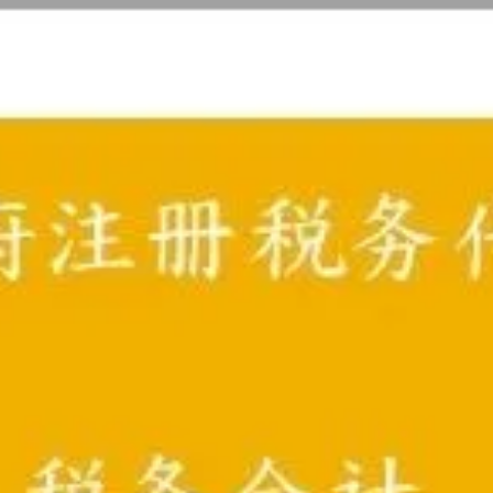
DPN 董事罚
Fringe Benefi
税务过期时间
2025澳洲税
crs 共同申报
利息减免