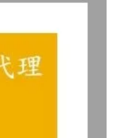
款通知
t Tax
务执法趋势
准则