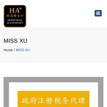
×
Toggl
navig
MISS XU
Home
MISS XU