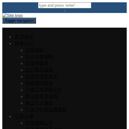
×
Toggle navigation
悉尼会计
税务会计
公司退税
个人年度报税
投资房退税
出口商品退税
自我管理养老金
税务咨询服务
一键工资系统STP
网上投资房退税
网上个人退税
个体户年度在线退税
工商注册
注册澳洲公司