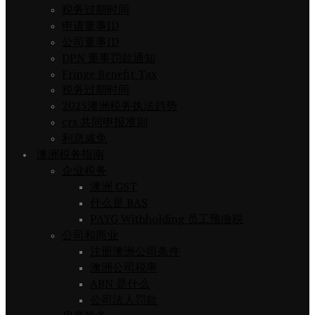
税务过期时间
申请董事ID
公司董事ID
DPN 董事罚款通知
Fringe Benefit Tax
税务过期时间
2025澳洲税务执法趋势
crs 共同申报准则
利息减免
澳洲税务指南
企业税务
澳洲 GST
什么是 BAS
PAYG Withholding 员工预缴税
公司和商业
注册澳洲公司条件
澳洲公司税率
ABN 是什么
公司法人罚款