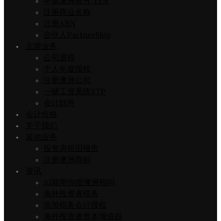
申请澳洲税号 TFN
注册商业名称
注册ABN
合伙人PartnerShip
主营业务
公司退税
个人年度报税
注册澳洲公司
一键工资系统STP
会计软件
会计价格
关于我们
其他业务
投资房折旧报告
注册澳洲商标
资讯
AI能帮你报澳洲税吗
海外投资者税务
添加税务会计授权
海外投资者资本增值税