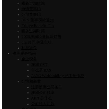
税务过期时间
申请董事ID
公司董事ID
DPN 董事罚款通知
Fringe Benefit Tax
税务过期时间
2025澳洲税务执法趋势
crs 共同申报准则
利息减免
澳洲税务指南
企业税务
澳洲 GST
什么是 BAS
PAYG Withholding 员工预缴税
公司和商业
注册澳洲公司条件
澳洲公司税率
ABN 是什么
公司法人罚款