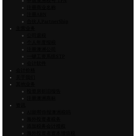
申请澳洲税号 TFN
注册商业名称
注册ABN
合伙人PartnerShip
主营业务
公司退税
个人年度报税
注册澳洲公司
一键工资系统STP
会计软件
会计价格
关于我们
其他业务
投资房折旧报告
注册澳洲商标
资讯
AI能帮你报澳洲税吗
海外投资者税务
添加税务会计授权
海外投资者资本增值税