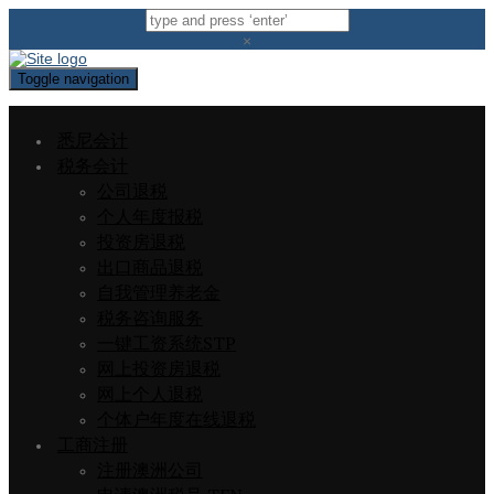
×
Toggle navigation
悉尼会计
税务会计
公司退税
个人年度报税
投资房退税
出口商品退税
自我管理养老金
税务咨询服务
一键工资系统STP
网上投资房退税
网上个人退税
个体户年度在线退税
工商注册
注册澳洲公司