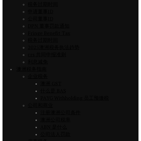
税务过期时间
申请董事ID
公司董事ID
DPN 董事罚款通知
Fringe Benefit Tax
税务过期时间
2025澳洲税务执法趋势
crs 共同申报准则
利息减免
澳洲税务指南
企业税务
澳洲 GST
什么是 BAS
PAYG Withholding 员工预缴税
公司和商业
注册澳洲公司条件
澳洲公司税率
ABN 是什么
公司法人罚款