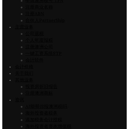
申请澳洲税号 TFN
注册商业名称
注册ABN
合伙人PartnerShip
主营业务
公司退税
个人年度报税
注册澳洲公司
一键工资系统STP
会计软件
会计价格
关于我们
其他业务
投资房折旧报告
注册澳洲商标
资讯
AI能帮你报澳洲税吗
海外投资者税务
添加税务会计授权
海外投资者资本增值税