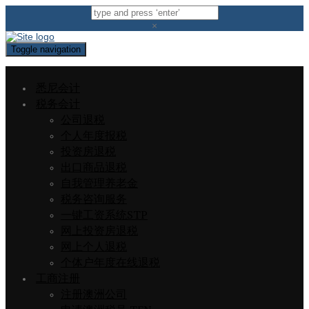
×
Toggle navigation
悉尼会计
税务会计
公司退税
个人年度报税
投资房退税
出口商品退税
自我管理养老金
税务咨询服务
一键工资系统STP
网上投资房退税
网上个人退税
个体户年度在线退税
工商注册
注册澳洲公司