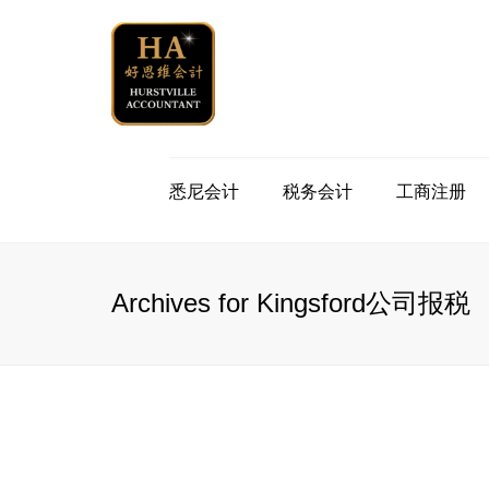
悉尼会计
税务会计
工商注册
公司退税
注册澳洲公司
公司
个人年度报税
申请澳洲税号 TFN
个人
Archives for Kingsford公司报税
投资房退税
注册商业名称
注册
出口商品退税
注册ABN
一键
自我管理养老金
合伙人PartnerShip
会计
税务咨询服务
一键工资系统STP