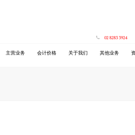
02 8283 3924
主营业务
会计价格
关于我们
其他业务
退税
投资房折旧报告
AI能帮你报
年度报税
注册澳洲商标
海外投资者税
澳洲公司
添加税务会计
工资系统STP
海外投资者资
软件
税务过期时间
申请董事ID
公司董事ID