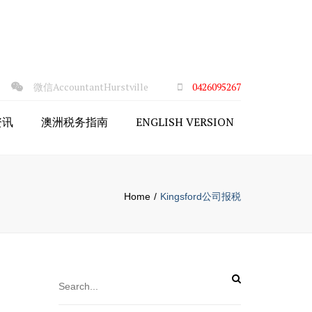
×
微信AccountantHurstville
0426095267
资讯
澳洲税务指南
ENGLISH VERSION
澳洲税吗
企业税务
务
公司和商业
Home
Kingsford公司报税
授权
房产税务
本增值税
澳洲个人税务责任