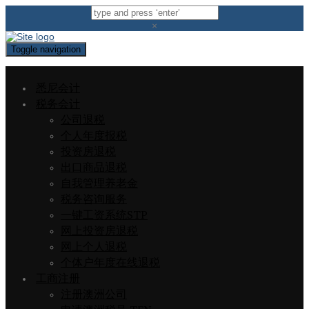
×
Toggle navigation
悉尼会计
税务会计
公司退税
个人年度报税
投资房退税
出口商品退税
自我管理养老金
税务咨询服务
一键工资系统STP
网上投资房退税
网上个人退税
个体户年度在线退税
工商注册
注册澳洲公司