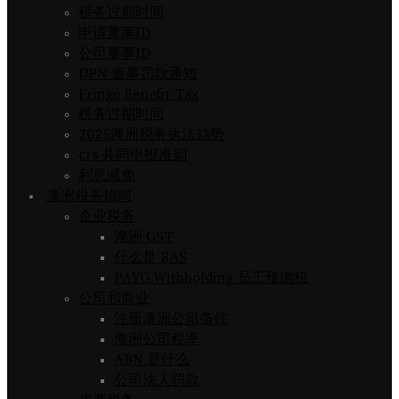
税务过期时间
申请董事ID
公司董事ID
DPN 董事罚款通知
Fringe Benefit Tax
税务过期时间
2025澳洲税务执法趋势
crs 共同申报准则
利息减免
澳洲税务指南
企业税务
澳洲 GST
什么是 BAS
PAYG Withholding 员工预缴税
公司和商业
注册澳洲公司条件
澳洲公司税率
ABN 是什么
公司法人罚款