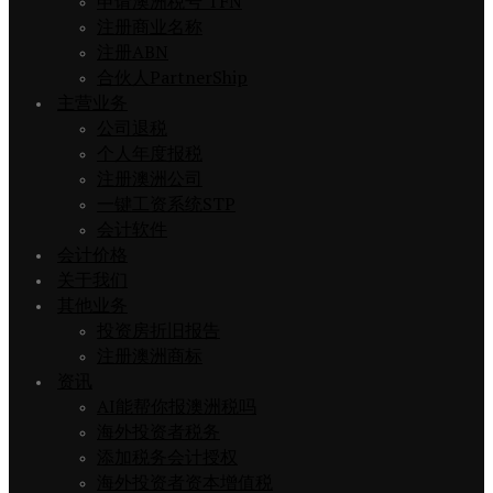
申请澳洲税号 TFN
注册商业名称
注册ABN
合伙人PartnerShip
主营业务
公司退税
个人年度报税
注册澳洲公司
一键工资系统STP
会计软件
会计价格
关于我们
其他业务
投资房折旧报告
注册澳洲商标
资讯
AI能帮你报澳洲税吗
海外投资者税务
添加税务会计授权
海外投资者资本增值税